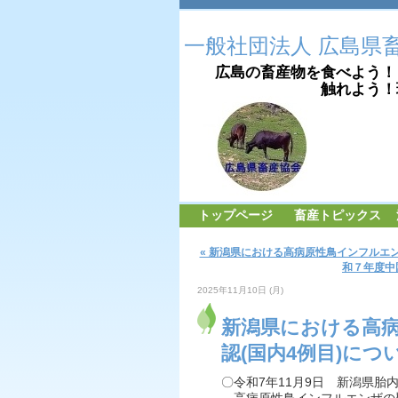
一般社団法人 広島県
広島の畜産物を食べよう！
触れよう！理解
トップページ
畜産トピックス
« 新潟県における高病原性鳥インフルエン
和７年度中
2025年11月10日 (月)
新潟県における高
認(国内4例目)につ
〇令和7年11月9日 新潟県