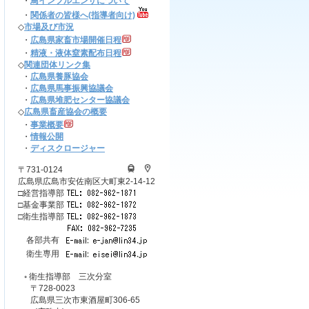
・
鳥インフルエンザについて
・
関係者の皆様へ(指導者向け)
◇
市場及び市況
・
広島県家畜市場開催日程
・
精液・液体窒素配布日程
◇
関連団体リンク集
・
広島県養豚協会
・
広島県馬事振興協議会
・
広島県堆肥センター協議会
◇
広島県畜産協会の概要
・
事業概要
・
情報公開
・
ディスクロージャー
〒731-0124
広島県広島市安佐南区大町東2-14-12
□経営指導部
□基金事業部
□衛生指導部
各部共有
衛生専用
◦ 衛生指導部 三次分室
〒728-0023
広島県三次市東酒屋町306-65