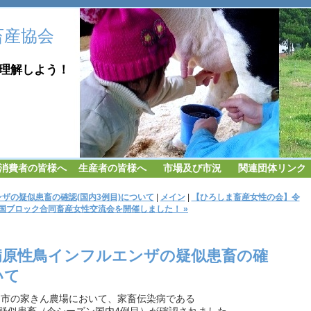
畜産協会
しよう！
消費者の皆様へ
生産者の皆様へ
市場及び市況
関連団体リンク
ザの疑似患畜の確認(国内3例目)について
|
メイン
|
【ひろしま畜産女性の会】令
国ブロック合同畜産女性交流会を開催しました！ »
病原性鳥インフルエンザの疑似患畜の確
いて
胎内市の家きん農場において、家畜伝染病である