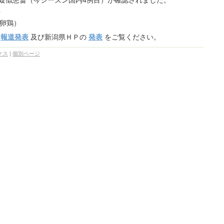
似患畜（今シーズン国内4例目）が確認されました。
市
卵鶏）
の
報道発表
及び新潟県ＨＰの
発表
をご覧ください。
クス
|
個別ページ