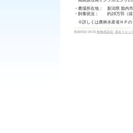
高病原性鳥インフルエンザの疑
・農場所在地： 新潟県 胎内
・飼養状況： 約28万羽（採
※詳しくは農林水産省ＨＰ
投稿時刻 08:05
動物感染症
,
過去トピッ