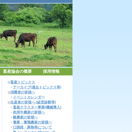
畜産協会の概要
採用情報
◇
畜産トピックス
・
アーカイブ(過去トピックス等)
◇
消費者の皆様へ
・
イベントカレンダー
◇
生産者の皆様へ (経営診断等)
・
畜産クラスター事業(機械導入)
・
肉用牛農家の皆様へ
・
酪農家の皆様へ
・
養豚・養鶏農家の皆様へ
・
口蹄疫・豚熱等について