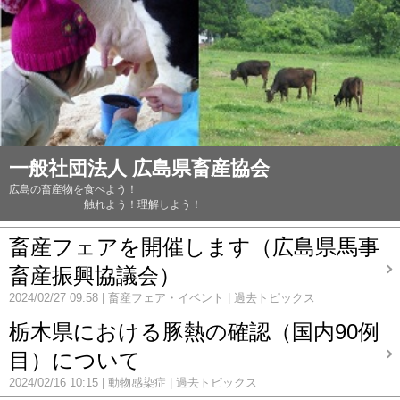
一般社団法人 広島県畜産協会
広島の畜産物を食べよう！
触れよう！理解しよう！
畜産フェアを開催します（広島県馬事
畜産振興協議会）
2024/02/27 09:58
畜産フェア・イベント
過去トピックス
栃木県における豚熱の確認（国内90例
目）について
2024/02/16 10:15
動物感染症
過去トピックス