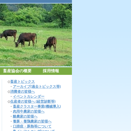
畜産協会の概要
採用情報
◇
畜産トピックス
・
アーカイブ(過去トピックス等)
◇
消費者の皆様へ
・
イベントカレンダー
◇
生産者の皆様へ (経営診断等)
・
畜産クラスター事業(機械導入)
・
肉用牛農家の皆様へ
・
酪農家の皆様へ
・
養豚・養鶏農家の皆様へ
・
口蹄疫・豚熱等について