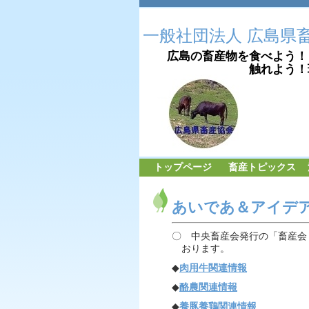
一般社団法人 広島県
広島の畜産物を食べよう！
触れよう！理解
トップページ
畜産トピックス
あいであ＆アイデ
〇 中央畜産会発行の「畜産会
おります。
◆
肉用牛関連情報
◆
酪農関連情報
◆
養豚養鶏関連情報