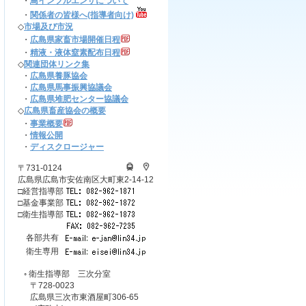
・
鳥インフルエンザについて
・
関係者の皆様へ(指導者向け)
◇
市場及び市況
・
広島県家畜市場開催日程
・
精液・液体窒素配布日程
◇
関連団体リンク集
・
広島県養豚協会
・
広島県馬事振興協議会
・
広島県堆肥センター協議会
◇
広島県畜産協会の概要
・
事業概要
・
情報公開
・
ディスクロージャー
〒731-0124
広島県広島市安佐南区大町東2-14-12
□経営指導部
□基金事業部
□衛生指導部
各部共有
衛生専用
◦ 衛生指導部 三次分室
〒728-0023
広島県三次市東酒屋町306-65