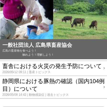
一般社団法人 広島県畜産協会
広島の畜産物を食べよう！
触れよう！理解しよう！
畜舎における火災の発生予防について
2026/05/12 09:11
畜産トピックス
静岡県における豚熱の確認（国内104例
目）について
2026/05/08 14:42
動物感染症
過去トピックス